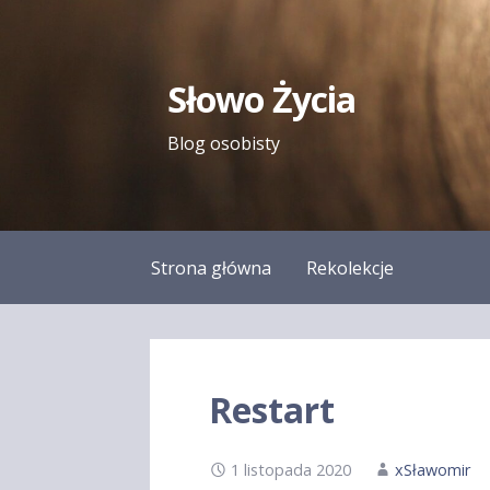
Przejdź
do
treści
Słowo Życia
Blog osobisty
Strona główna
Rekolekcje
Restart
1 listopada 2020
xSławomir