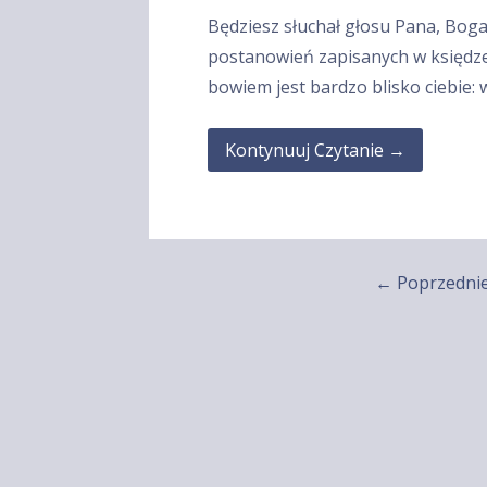
Będziesz słuchał głosu Pana, Boga
postanowień zapisanych w księdz
bowiem jest bardzo blisko ciebie:
Kontynuuj Czytanie →
Wpis
← Poprzedni
nawigacja