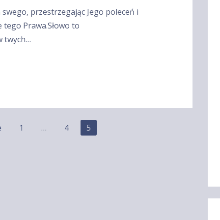
 swego, przestrzegając Jego poleceń i
e tego Prawa.Słowo to
 w twych…
e
1
…
4
5