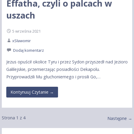
Effatha, czyli o palcach w
uszach
5 września 2021
xSławomir
Dodaj komentarz
Jezus opuścił okolice Tyru i przez Sydon przyszedł nad Jezioro
Galilejskie, przemierzając posiadłości Dekapolu.
Przyprowadzili Mu głuchoniemego i prosili Go,…
Kontynuuj Czytanie →
Wpis
Strona 1 z 4
Następne →
nawigacja