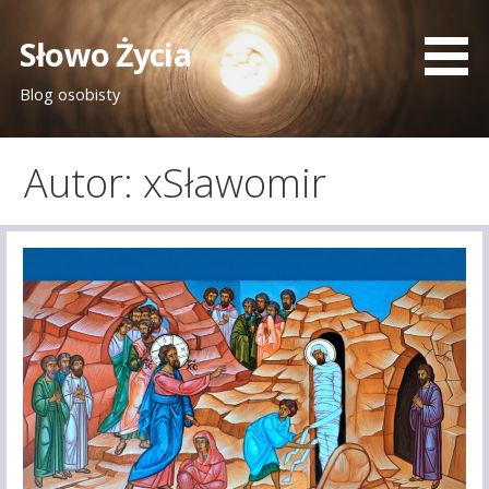
Przejdź
do
Słowo Życia
treści
Blog osobisty
Autor: xSławomir