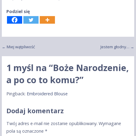
Podziel się
Nawigacja
← Miej wątpliwość
Jestem głodny… →
wpisu
1 myśl na
“Boże Narodzenie,
a po co to komu?”
Pingback:
Embroidered Blouse
Dodaj komentarz
Twój adres e-mail nie zostanie opublikowany.
Wymagane
pola są oznaczone
*