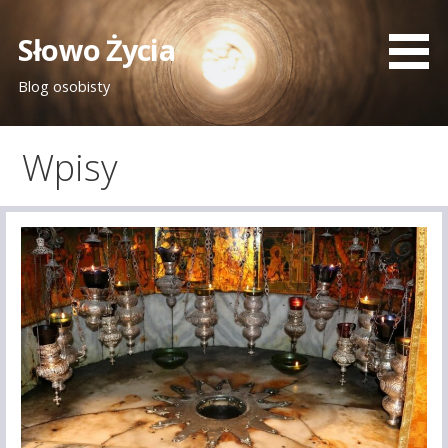
Przejdź
do
Słowo Życia
treści
Blog osobisty
Wpisy