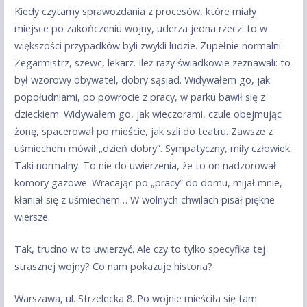
Kiedy czytamy sprawozdania z procesów, które miały
miejsce po zakończeniu wojny, uderza jedna rzecz: to w
większości przypadków byli zwykli ludzie. Zupełnie normalni.
Zegarmistrz, szewc, lekarz. Ileż razy świadkowie zeznawali: to
był wzorowy obywatel, dobry sąsiad. Widywałem go, jak
popołudniami, po powrocie z pracy, w parku bawił się z
dzieckiem. Widywałem go, jak wieczorami, czule obejmując
żonę, spacerował po mieście, jak szli do teatru. Zawsze z
uśmiechem mówił „dzień dobry”. Sympatyczny, miły człowiek.
Taki normalny. To nie do uwierzenia, że to on nadzorował
komory gazowe. Wracając po „pracy” do domu, mijał mnie,
kłaniał się z uśmiechem… W wolnych chwilach pisał piękne
wiersze.
Tak, trudno w to uwierzyć. Ale czy to tylko specyfika tej
strasznej wojny? Co nam pokazuje historia?
Warszawa, ul. Strzelecka 8. Po wojnie mieściła się tam