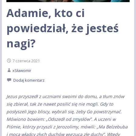
Adamie, kto ci
powiedział, że jesteś
nagi?
7 czerwca 2021
xSławomir
Dodaj komentarz
Jezus przyszedł z uczniami swoimi do domu, a tłum znów
się zbierał, tak że nawet posilić się nie mogli. Gdy to
posłyszeli Jego bliscy, wybrali się, żeby Go powstrzymać.
Mówiono bowiem: „Odszedł od zmysłów”. A uczeni w
Piśmie, którzy przyszli z Jerozolimy, mówili: „Ma Belzebuba
i mocą władcy złych duchów wyrzuca złe duchy”. Wtedy