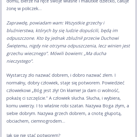
domu, bierze na ręce swoje własne I malutkie dziecko, całuje
żonę w policzek…
Zaprawdę, powiadam wam: Wszystkie grzechy i
bluźnierstwa, których by się ludzie dopuścili, będą im
odpuszczone. Kto by jednak zbluźnił przeciw Duchowi
Świętemu, nigdy nie otrzyma odpuszczenia, lecz winien jest
grzechu wiecznego”. Mówili bowiem: „Ma ducha
nieczystego”.
Wystarczy zło nazwać dobrem, i dobro nazwać złem. I
normalny, dobry człowiek, staje się potworem. Powiedzieć
człowiekowi „Bóg jest zły! On kłamie! Ja dam ci wolność,
pokażę ci szczęście.” A człowiek słucha. Słucha, i wybiera,
komu uwierzy. I to właśnie robi szatan. Nazywa Boga złym, a
siebie dobrym. Nazywa grzech dobrem, a cnotę głupotą,
obciachem, ciemnogrodem…
Jak się nie stać potworem?