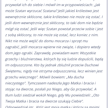
przywołał ich do siebie i mówił im w przypowieściach: „Jak
może Szatan wyrzucać Szatana? Jeśli jakieś królestwo jest
wewnętrznie skłócone, takie królestwo nie może się ostać. I
jeśli dom wewnętrznie jest skłócony, to taki dom nie będzie
mógł się ostać. Jeśli więc Szatan powstał przeciw sobie i jest
z sobą skłócony, to nie może się ostać, lecz koniec z nim.
Nikt nie może wejść do domu mocarza i sprzęt mu
zagrabić, jeśli mocarza wpierw nie zwiąże, i dopiero wtedy
dom jego ograbi. Zaprawdę, powiadam wam: Wszystkie
grzechy i bluźnierstwa, których by się ludzie dopuścili, będą
im odpuszczone. Kto by jednak zbluźnił przeciw Duchowi
Świętemu, nigdy nie otrzyma odpuszczenia, lecz winien jest
grzechu wiecznego”. Mówili bowiem: „Ma ducha
nieczystego”. Tymczasem nadeszła Jego Matka i bracia i
stojąc na dworze, posłali po Niego, aby Go przywołać. A
tłum ludzi siedział wokół Niego, gdy Mu powiedzieli: „Oto
Twoja Matka i bracia na dworze szukają Ciebie”.
Odpowiedział im: „Któż jest moją matką i którzy są moimi