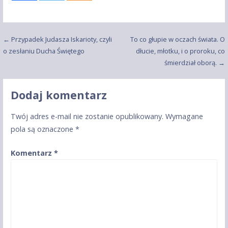
Nawigacja
← Przypadek Judasza Iskarioty, czyli
To co głupie w oczach świata. O
o zesłaniu Ducha Świętego
dłucie, młotku, i o proroku, co
wpisu
śmierdział oborą. →
Dodaj komentarz
Twój adres e-mail nie zostanie opublikowany.
Wymagane
pola są oznaczone
*
Komentarz
*