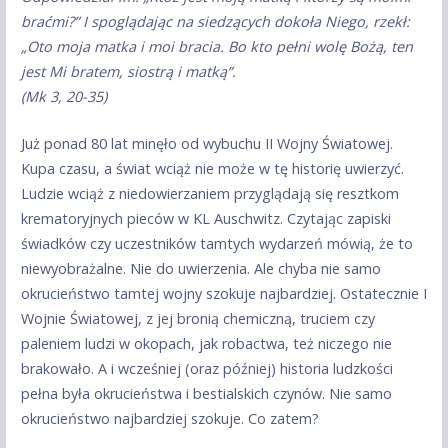
braćmi?” I spoglądając na siedzących dokoła Niego, rzekł:
„Oto moja matka i moi bracia. Bo kto pełni wolę Bożą, ten
jest Mi bratem, siostrą i matką”.
(Mk 3, 20-35)
Już ponad 80 lat minęło od wybuchu II Wojny Światowej.
Kupa czasu, a świat wciąż nie może w tę historię uwierzyć.
Ludzie wciąż z niedowierzaniem przyglądają się resztkom
krematoryjnych pieców w KL Auschwitz. Czytając zapiski
świadków czy uczestników tamtych wydarzeń mówią, że to
niewyobrażalne. Nie do uwierzenia. Ale chyba nie samo
okrucieństwo tamtej wojny szokuje najbardziej. Ostatecznie I
Wojnie Światowej, z jej bronią chemiczną, truciem czy
paleniem ludzi w okopach, jak robactwa, też niczego nie
brakowało. A i wcześniej (oraz później) historia ludzkości
pełna była okrucieństwa i bestialskich czynów. Nie samo
okrucieństwo najbardziej szokuje. Co zatem?