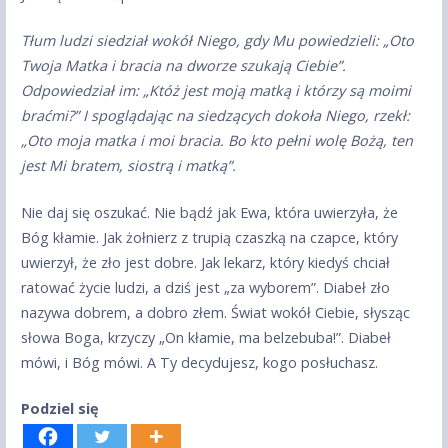
Tłum ludzi siedział wokół Niego, gdy Mu powiedzieli: „Oto
Twoja Matka i bracia na dworze szukają Ciebie”.
Odpowiedział im: „Któż jest moją matką i którzy są moimi
braćmi?” I spoglądając na siedzących dokoła Niego, rzekł:
„Oto moja matka i moi bracia. Bo kto pełni wolę Bożą, ten
jest Mi bratem, siostrą i matką”.
Nie daj się oszukać. Nie bądź jak Ewa, która uwierzyła, że
Bóg kłamie. Jak żołnierz z trupią czaszką na czapce, który
uwierzył, że zło jest dobre. Jak lekarz, który kiedyś chciał
ratować życie ludzi, a dziś jest „za wyborem”. Diabeł zło
nazywa dobrem, a dobro złem. Świat wokół Ciebie, słysząc
słowa Boga, krzyczy „On kłamie, ma belzebuba!”. Diabeł
mówi, i Bóg mówi. A Ty decydujesz, kogo posłuchasz.
Podziel się