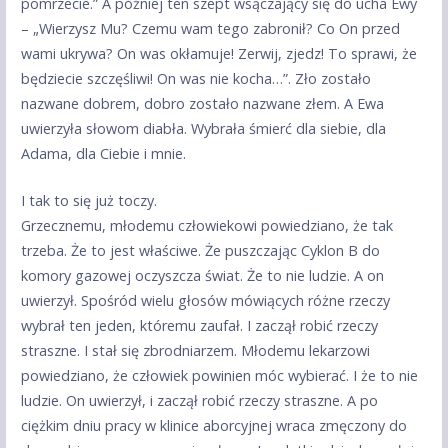
pomrzecie.” A później ten szept wsączający się do ucha Ewy
– „Wierzysz Mu? Czemu wam tego zabronił? Co On przed
wami ukrywa? On was okłamuje! Zerwij, zjedz! To sprawi, że
będziecie szczęśliwi! On was nie kocha…”. Zło zostało
nazwane dobrem, dobro zostało nazwane złem. A Ewa
uwierzyła słowom diabła. Wybrała śmierć dla siebie, dla
Adama, dla Ciebie i mnie.
I tak to się już toczy.
Grzecznemu, młodemu człowiekowi powiedziano, że tak
trzeba. Że to jest właściwe. Że puszczając Cyklon B do
komory gazowej oczyszcza świat. Że to nie ludzie. A on
uwierzył. Spośród wielu głosów mówiących różne rzeczy
wybrał ten jeden, któremu zaufał. I zaczął robić rzeczy
straszne. I stał się zbrodniarzem. Młodemu lekarzowi
powiedziano, że człowiek powinien móc wybierać. I że to nie
ludzie. On uwierzył, i zaczął robić rzeczy straszne. A po
ciężkim dniu pracy w klinice aborcyjnej wraca zmęczony do