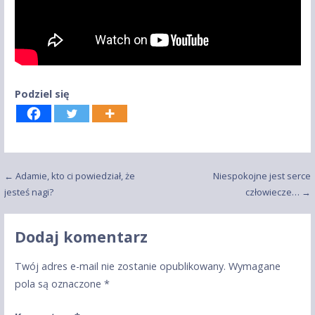
Podziel się
Nawigacja
← Adamie, kto ci powiedział, że
Niespokojne jest serce
jesteś nagi?
człowiecze… →
wpisu
Dodaj komentarz
Twój adres e-mail nie zostanie opublikowany.
Wymagane
pola są oznaczone
*