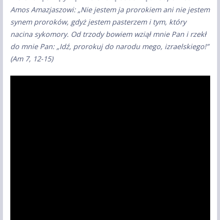
Amos Amazjaszowi: „Nie jestem ja prorokiem ani nie jestem
synem proroków, gdyż jestem pasterzem i tym, który
nacina sykomory. Od trzody bowiem wziął mnie Pan i rzekł
do mnie Pan: „Idź, prorokuj do narodu mego, izraelskiego!”
(Am 7, 12-15)