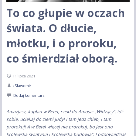
To co głupie w oczach
świata. O dłucie,
młotku, i o proroku,
co śmierdział oborą.
11 lipca 2021
xSławomir
Dodaj komentarz
Amazjasz, kapłan w Betel, rzekł do Amosa: „Widzący”, idź
sobie, uciekaj do ziemi Judy! I tam jedz chleb, i tam
prorokuj! A w Betel więcej nie prorokuj, bo jest ono
królewską świątynią i królewską budowlą”. I odpowiedział